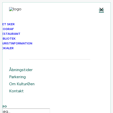
DET SKER
BIOGRAF
RESTAURANT
BIBLIOTEK
TURISTINFORMATION
LOKALER
Åbningstider
Parkering
Om KulturØen
Kontakt
SØG