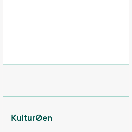
Kl.:
14:30
KØB BILLET
KulturØen