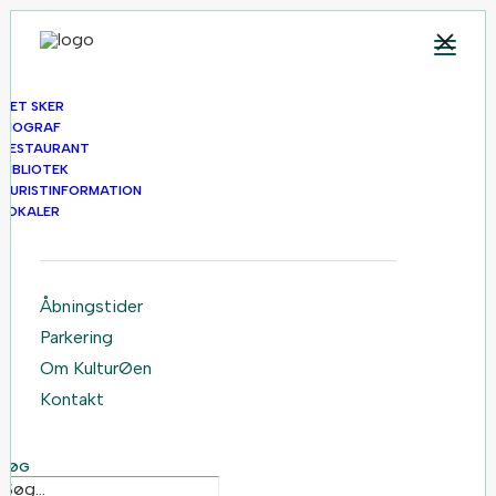
Forside
Opera: La Traviata Teatro Alla Scala – Milano
DET SKER
2026
BIOGRAF
RESTAURANT
BIBLIOTEK
TURISTINFORMATION
LOKALER
Åbningstider
Parkering
Om KulturØen
Kontakt
SØG